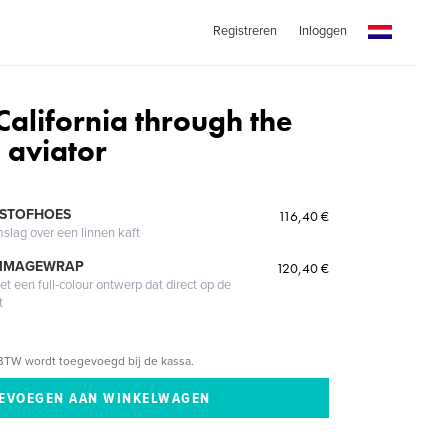
Registreren
Inloggen
California through the
 aviator
 STOFHOES
116,40 €
mslag over een linnen kaft
 IMAGEWRAP
120,40 €
 een full-colour ontwerp dat direct op de
t
BTW wordt toegevoegd bij de kassa.