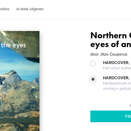
caties
Je boek uitgeven
Northern 
eyes of an
door
Jitze Couperus
HARDCOVER,
Full-colour stofo
HARDCOVER,
Hardbackboek met
omslag is gedruk