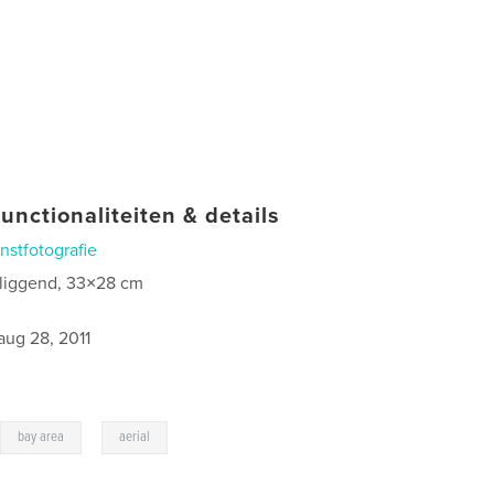
unctionaliteiten & details
nstfotografie
 liggend, 33×28 cm
4
aug 28, 2011
,
,
bay area
aerial