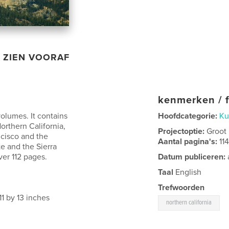
ZIEN VOORAF
kenmerken / f
volumes. It contains
Hoofdcategorie:
Ku
orthern California,
Projectoptie:
Groot
ncisco and the
Aantal pagina's:
11
e and the Sierra
er 112 pages.
Datum publiceren:
Taal
English
Trefwoorden
11 by 13 inches
northern california