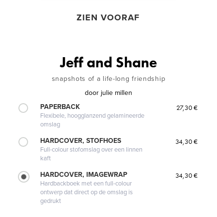
ZIEN VOORAF
Jeff and Shane
snapshots of a life-long friendship
door
julie millen
PAPERBACK
27,30 €
Flexibele, hoogglanzend gelamineerde
omslag
HARDCOVER, STOFHOES
34,30 €
Full-colour stofomslag over een linnen
kaft
HARDCOVER, IMAGEWRAP
34,30 €
Hardbackboek met een full-colour
ontwerp dat direct op de omslag is
gedrukt