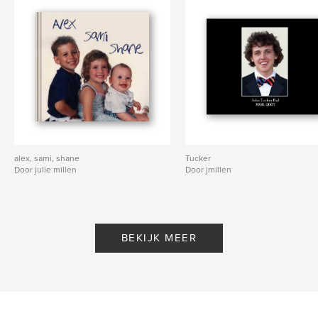
alex, sami, shane
Tucker
Door julie millen
Door jmillen
BEKIJK MEER