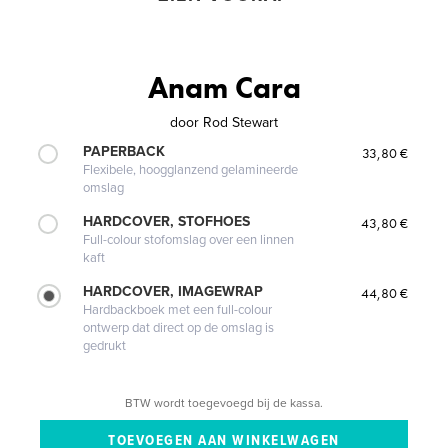
Anam Cara
door
Rod Stewart
PAPERBACK
33,80 €
Flexibele, hoogglanzend gelamineerde
omslag
HARDCOVER, STOFHOES
43,80 €
Full-colour stofomslag over een linnen
kaft
HARDCOVER, IMAGEWRAP
44,80 €
Hardbackboek met een full-colour
ontwerp dat direct op de omslag is
gedrukt
BTW wordt toegevoegd bij de kassa.