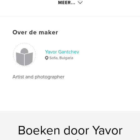
Trefwoorden
MEER...
,
,
,
Golden Gate
San Francisco
China Town
Santa Barbara
Over de maker
,
California
,
Sausalito
,
art
,
photography
,
USA
,
U.S.
Yavor Gantchev
Sofia, Bulgaria
Artist and photographer
Boeken door Yavor