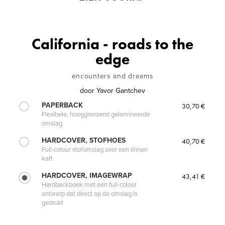
California - roads to the
edge
encounters and dreams
door
Yavor Gantchev
PAPERBACK
30,70 €
Flexibele, hoogglanzend gelamineerde
omslag
HARDCOVER, STOFHOES
40,70 €
Full-colour stofomslag over een linnen
kaft
HARDCOVER, IMAGEWRAP
43,41 €
Hardbackboek met een full-colour
ontwerp dat direct op de omslag is
gedrukt