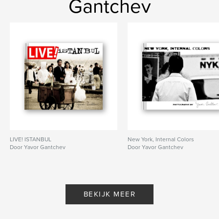
Gantchev
LIVE! ISTANBUL
New York, Internal Colors
Door Yavor Gantchev
Door Yavor Gantchev
BEKIJK MEER