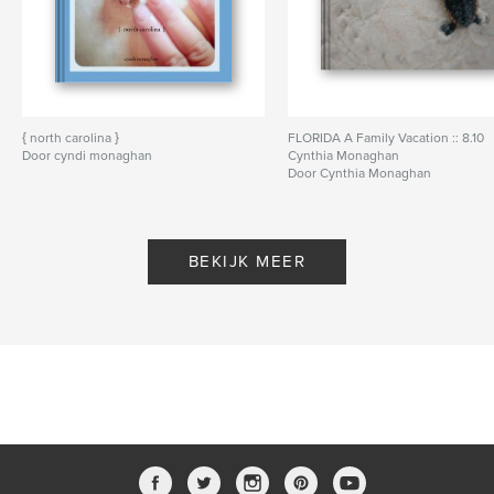
{ north carolina }
FLORIDA A Family Vacation :: 8.10
Door cyndi monaghan
Cynthia Monaghan
Door Cynthia Monaghan
BEKIJK MEER