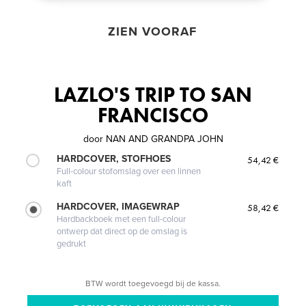
ZIEN VOORAF
LAZLO'S TRIP TO SAN
FRANCISCO
door
NAN AND GRANDPA JOHN
HARDCOVER, STOFHOES
54,42 €
Full-colour stofomslag over een linnen
kaft
HARDCOVER, IMAGEWRAP
58,42 €
Hardbackboek met een full-colour
ontwerp dat direct op de omslag is
gedrukt
BTW wordt toegevoegd bij de kassa.