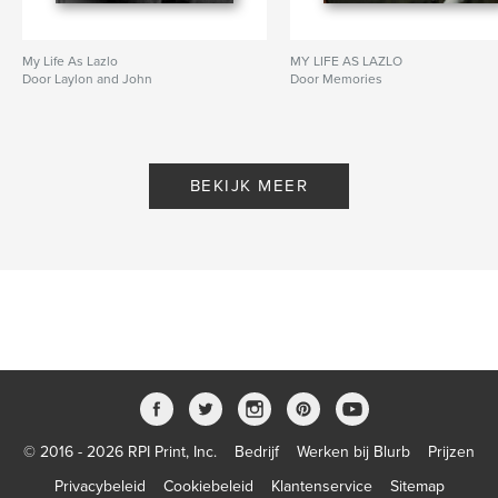
My Life As Lazlo
MY LIFE AS LAZLO
Door Laylon and John
Door Memories
BEKIJK MEER
© 2016 - 2026 RPI Print, Inc.
Bedrijf
Werken bij Blurb
Prijzen
Privacybeleid
Cookiebeleid
Klantenservice
Sitemap