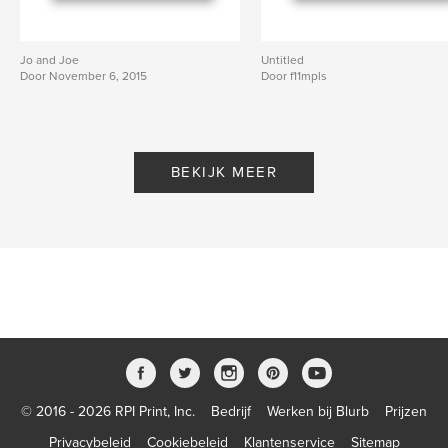
Jo and Joe
Untitled
Door November 6, 2015
Door f11mpls
BEKIJK MEER
© 2016 - 2026 RPI Print, Inc.
Bedrijf
Werken bij Blurb
Prijzen
Privacybeleid
Cookiebeleid
Klantenservice
Sitemap