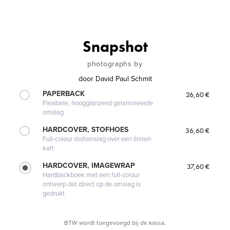
Snapshot
photographs by
door
David Paul Schmit
PAPERBACK
26,60 €
Flexibele, hoogglanzend gelamineerde
omslag
HARDCOVER, STOFHOES
36,60 €
Full-colour stofomslag over een linnen
kaft
HARDCOVER, IMAGEWRAP
37,60 €
Hardbackboek met een full-colour
ontwerp dat direct op de omslag is
gedrukt
BTW wordt toegevoegd bij de kassa.