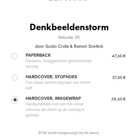
Denkbeeldenstorm
Volume 01
door
Guido Crolla & Ramon Snellink
PAPERBACK
47,60 €
Flexibele, hoogglanzend gelamineerde
omslag
HARDCOVER, STOFHOES
57,60 €
Full-colour stofomslag over een linnen
kaft
HARDCOVER, IMAGEWRAP
58,60 €
Hardbackboek met een full-colour
ontwerp dat direct op de omslag is
gedrukt
BTW wordt toegevoegd bij de kassa.