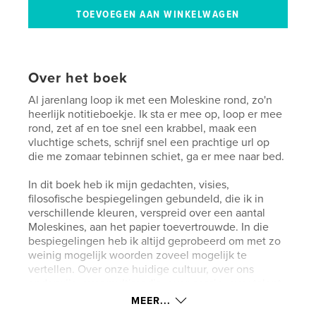
Over het boek
Al jarenlang loop ik met een Moleskine rond, zo'n
heerlijk notitieboekje. Ik sta er mee op, loop er mee
rond, zet af en toe snel een krabbel, maak een
vluchtige schets, schrijf snel een prachtige url op
die me zomaar tebinnen schiet, ga er mee naar bed.
In dit boek heb ik mijn gedachten, visies,
filosofische bespiegelingen gebundeld, die ik in
verschillende kleuren, verspreid over een aantal
Moleskines, aan het papier toevertrouwde. In die
bespiegelingen heb ik altijd geprobeerd om met zo
weinig mogelijk woorden zoveel mogelijk te
vertellen. Over onze huidige cultuur, over ons
onderwijs, over multimedia, over passie, over talent.
MEER...
Zo'n talent, Ramon Snellink, heb ik daarna gevraagd