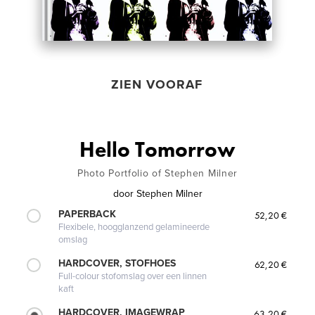
ZIEN VOORAF
Hello Tomorrow
Photo Portfolio of Stephen Milner
door
Stephen Milner
PAPERBACK
52,20 €
Flexibele, hoogglanzend gelamineerde
omslag
HARDCOVER, STOFHOES
62,20 €
Full-colour stofomslag over een linnen
kaft
HARDCOVER, IMAGEWRAP
63,20 €