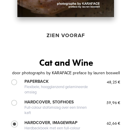
ZIEN VOORAF
Cat and Wine
door
photographs by KARAFACE preface by lauren boswell
PAPERBACK
48,25 €
Flexibele, hoogglanzend gelamineerde
omslag
HARDCOVER, STOFHOES
59,96 €
Full-colour stofomslag over een linnen
kaft
HARDCOVER, IMAGEWRAP
62,66 €
Hardbackboek met een full-colour