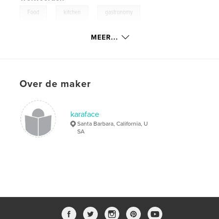
,
,
,
Food
kitchen
gastronomy
,
,
documentary
chefs
restaurant
MEER...
Over de maker
karaface
Santa Barbara, California, U
SA