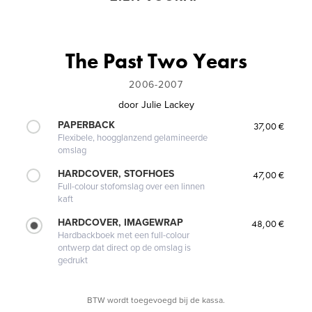
The Past Two Years
2006-2007
door
Julie Lackey
PAPERBACK
37,00 €
Flexibele, hoogglanzend gelamineerde
omslag
HARDCOVER, STOFHOES
47,00 €
Full-colour stofomslag over een linnen
kaft
HARDCOVER, IMAGEWRAP
48,00 €
Hardbackboek met een full-colour
ontwerp dat direct op de omslag is
gedrukt
BTW wordt toegevoegd bij de kassa.