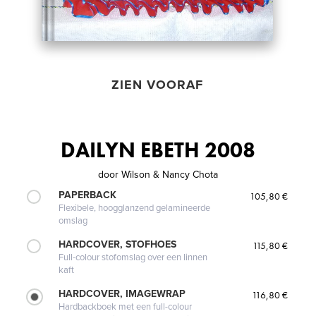
ZIEN VOORAF
DAILYN EBETH 2008
door
Wilson & Nancy Chota
PAPERBACK
105,80 €
Flexibele, hoogglanzend gelamineerde
omslag
HARDCOVER, STOFHOES
115,80 €
Full-colour stofomslag over een linnen
kaft
HARDCOVER, IMAGEWRAP
116,80 €
Hardbackboek met een full-colour