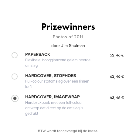
Prizewinners
Photos of 2011
door
Jim Shulman
PAPERBACK
52,46 €
Flexibele, hoogglanzend gelamineerde
omslag
HARDCOVER, STOFHOES
62,46 €
Full-colour stofomslag over een linnen
kaft
HARDCOVER, IMAGEWRAP
63,46 €
Hardbackboek met een full-colour
ontwerp dat direct op de omslag is
gedrukt
BTW wordt toegevoegd bij de kassa.