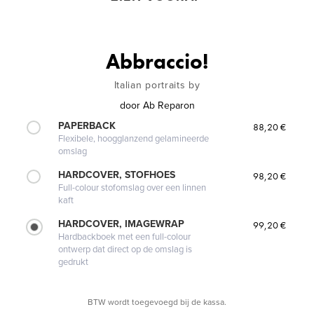
Abbraccio!
Italian portraits by
door
Ab Reparon
PAPERBACK
88,20 €
Flexibele, hoogglanzend gelamineerde
omslag
HARDCOVER, STOFHOES
98,20 €
Full-colour stofomslag over een linnen
kaft
HARDCOVER, IMAGEWRAP
99,20 €
Hardbackboek met een full-colour
ontwerp dat direct op de omslag is
gedrukt
BTW wordt toegevoegd bij de kassa.