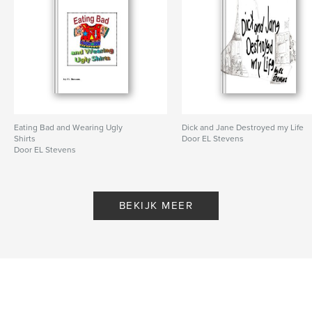
hardcover
,
softcover
,
hardback
,
stevens
,
sharpnack
,
farrell
Eating Bad and Wearing Ugly
Dick and Jane Destroyed my Life
Shirts
Door EL Stevens
Door EL Stevens
BEKIJK MEER