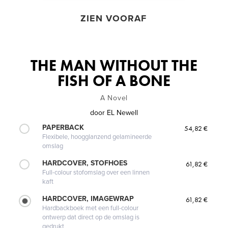
ZIEN VOORAF
THE MAN WITHOUT THE
FISH OF A BONE
A Novel
door
EL Newell
PAPERBACK
54,82 €
Flexibele, hoogglanzend gelamineerde
omslag
HARDCOVER, STOFHOES
61,82 €
Full-colour stofomslag over een linnen
kaft
HARDCOVER, IMAGEWRAP
61,82 €
Hardbackboek met een full-colour
ontwerp dat direct op de omslag is
gedrukt