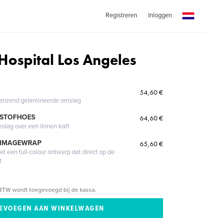
Registreren
Inloggen
Hospital Los Angeles
54,60 €
glanzend gelamineerde omslag
 STOFHOES
64,60 €
mslag over een linnen kaft
 IMAGEWRAP
65,60 €
 een full-colour ontwerp dat direct op de
t
BTW wordt toegevoegd bij de kassa.