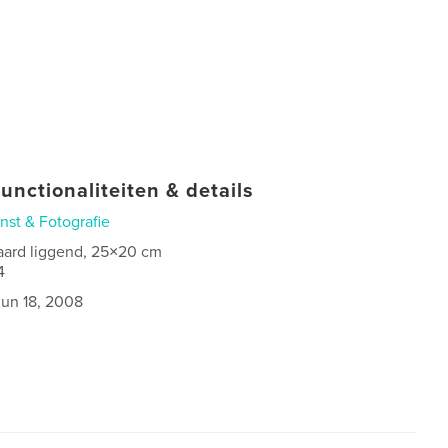
unctionaliteiten & details
nst & Fotografie
aard liggend, 25×20 cm
4
jun 18, 2008