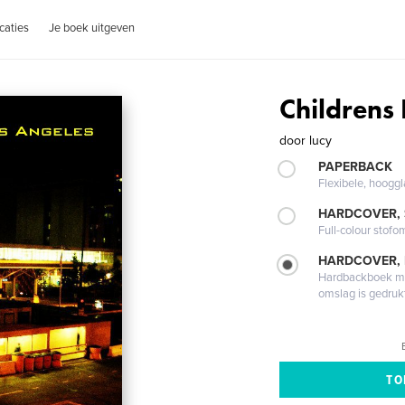
caties
Je boek uitgeven
Childrens 
door
lucy
PAPERBACK
Flexibele, hoog
HARDCOVER,
Full-colour stofo
HARDCOVER,
Hardbackboek met
omslag is gedruk