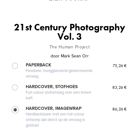
21st Century Photography
Vol. 3
The Human Project
door
Mark Sean Orr
PAPERBACK
75,26 €
Flexibele, hoogglanzend gelamineerde
omslag
HARDCOVER, STOFHOES
83,26 €
Full-colour stofomslag over een linnen
kaft
HARDCOVER, IMAGEWRAP
86,26 €
Hardbackboek met een full-colour
ontwerp dat direct op de omslag is
gedrukt