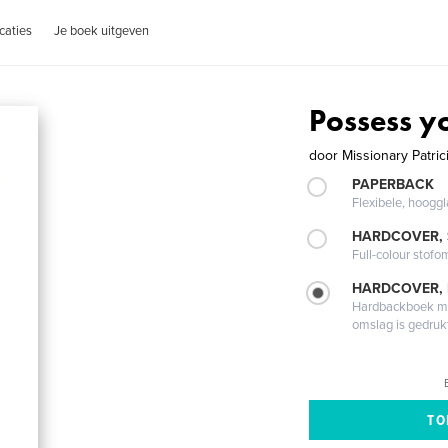
caties
Je boek uitgeven
Possess y
door
Missionary Patrici
PAPERBACK
Flexibele, hoog
HARDCOVER,
Full-colour stofo
HARDCOVER,
Hardbackboek met
omslag is gedruk