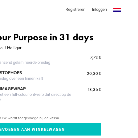
Registreren
Inloggen
our Purpose in 31 days
a J Helligar
7,73 €
glanzend gelamineerde omslag
 STOFHOES
20,30 €
mslag over een linnen kaft
 IMAGEWRAP
18,36 €
 een full-colour ontwerp dat direct op de
t
BTW wordt toegevoegd bij de kassa.