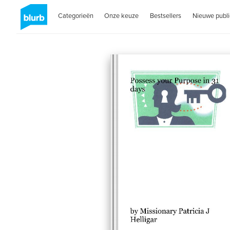
Categorieën
Onze keuze
Bestsellers
Nieuwe publi