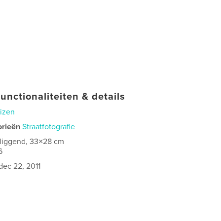
unctionaliteiten & details
izen
orieën
Straatfotografie
 liggend, 33×28 cm
6
dec 22, 2011