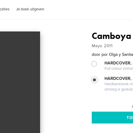
caties
Je boek uitgeven
Camboya
Mayo 2011
door
por Olga y Santi
HARDCOVER,
Full-colour stofo
HARDCOVER,
Hardbackboek met
omslag is gedruk