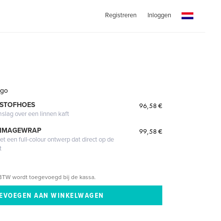
Registreren
Inloggen
ago
 STOFHOES
96,58 €
mslag over een linnen kaft
 IMAGEWRAP
99,58 €
 een full-colour ontwerp dat direct op de
t
BTW wordt toegevoegd bij de kassa.