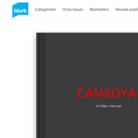
Categorieën
Onze keuze
Bestsellers
Nieuwe publi