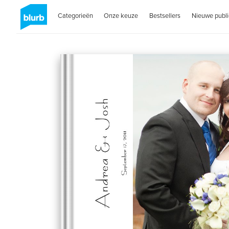
Categorieën
Onze keuze
Bestsellers
Nieuwe publi