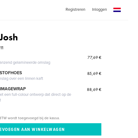
Registreren
Inloggen
Josh
11
77,69 €
glanzend gelamineerde omslag
 STOFHOES
85,69 €
mslag over een linnen kaft
 IMAGEWRAP
88,69 €
 een full-colour ontwerp dat direct op de
t
BTW wordt toegevoegd bij de kassa.