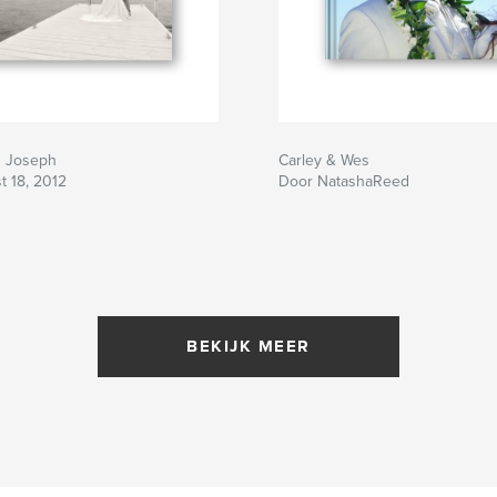
d Joseph
Carley & Wes
t 18, 2012
Door NatashaReed
BEKIJK MEER