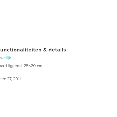
unctionaliteiten & details
welijk
aard liggend, 25×20 cm
0
dec 27, 2011