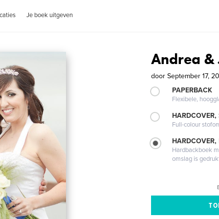
caties
Je boek uitgeven
Andrea & 
door
September 17, 20
PAPERBACK
Flexibele, hoog
HARDCOVER,
Full-colour stofo
HARDCOVER,
Hardbackboek met
omslag is gedruk