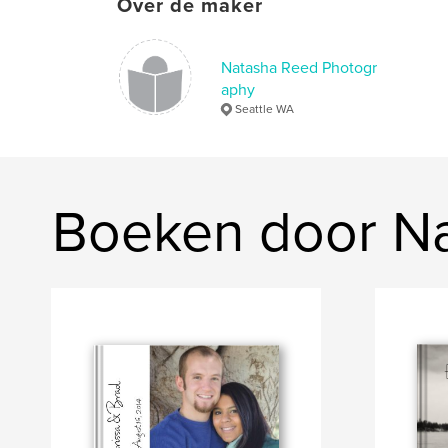
Over de maker
Natasha Reed Photogr
aphy
Seattle WA
Boeken door N