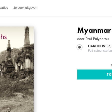
caties
Je boek uitgeven
Myanmar 
door
Paul Polydorou
HARDCOVER,
Full-colour stofo