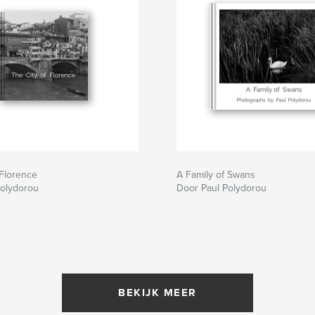
 Florence
A Family of Swans
Polydorou
Door Paul Polydorou
BEKIJK MEER