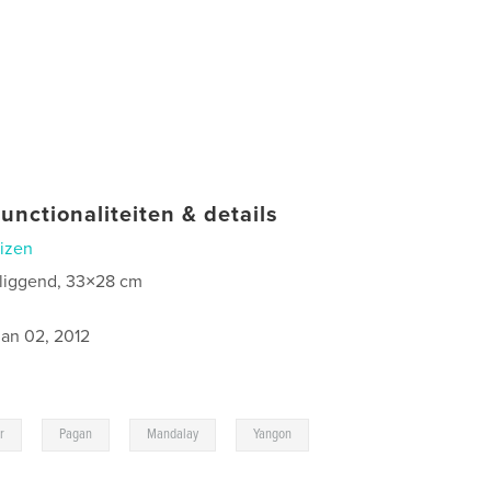
unctionaliteiten & details
izen
 liggend, 33×28 cm
jan 02, 2012
,
,
,
r
Pagan
Mandalay
Yangon