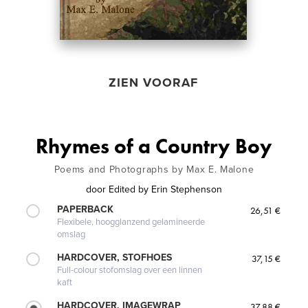
ZIEN VOORAF
Rhymes of a Country Boy
Poems and Photographs by Max E. Malone
door
Edited by Erin Stephenson
PAPERBACK
26,51 €
Flexibele, hoogglanzend gelamineerde
omslag
HARDCOVER, STOFHOES
37,15 €
Full-colour stofomslag over een linnen
kaft
HARDCOVER, IMAGEWRAP
37,88 €