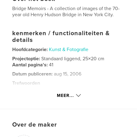
Bridge Memoirs - A collection of images of the 70-
year old Henry Hudson Bridge in New York City.
kenmerken / functionaliteiten &
details
Hoofdcategorie:
Kunst & Fotografie
Projectoptie:
Standaard liggend, 25×20 cm
Aantal pagina's:
41
Datum publiceren:
aug 15, 2006
Trefwoorden
,
,
,
,
fine art
art
bridge
henry
MEER...
,
,
hudson
river
scenic
Over de maker