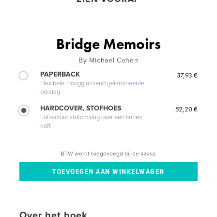
Bridge Memoirs
By Michael Cohen
PAPERBACK
37,93 €
Flexibele, hoogglanzend gelamineerde
omslag
HARDCOVER, STOFHOES
52,20 €
Full-colour stofomslag over een linnen
kaft
BTW wordt toegevoegd bij de kassa.
Over het boek