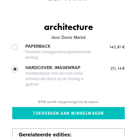
architecture
door
Denis Markić
PAPERBACK
143,81 €
Flexibele, hoogglanzend gelamineerde
omslag
HARDCOVER, IMAGEWRAP
211,14 €
Hardbackboek met een full-colour
ontwerp dat direct op de omslag is
gedrukt
BTW wordt toegevoegd bij de kassa.
Gerelateerde edities