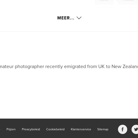
bolivia
,
peru
MEER...
thailand
,
kktour
ateur photographer recently emigrated from UK to New Zealan
b
Prijzen
Privacybeleid
Cookiebeleid
Klantenservice
Sitemap