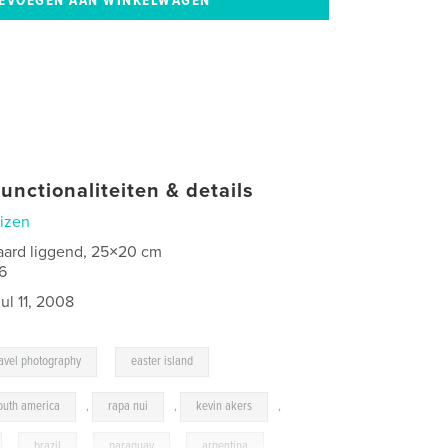
unctionaliteiten & details
izen
aard liggend, 25×20 cm
6
jul 11, 2008
,
ravel photography
easter island
outh america
,
rapa nui
,
kevin akers
,
,
brazil
,
paraguay
,
argentina
,