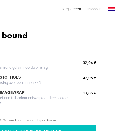
Registreren
Inloggen
 bound
132,06 €
glanzend gelamineerde omslag
 STOFHOES
142,06 €
mslag over een linnen kaft
 IMAGEWRAP
143,06 €
 een full-colour ontwerp dat direct op de
t
BTW wordt toegevoegd bij de kassa.