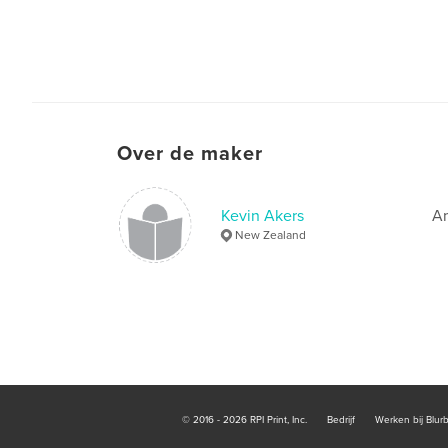
Over de maker
Kevin Akers
Am
New Zealand
© 2016 - 2026 RPI Print, Inc.
Bedrijf
Werken bij Blur