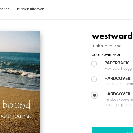
caties
Je boek uitgeven
westward
a photo journal
door
kevin akers
PAPERBACK
Flexibele, hoog
HARDCOVER,
Full-colour stofo
HARDCOVER,
Hardbackboek met
omslag is gedruk