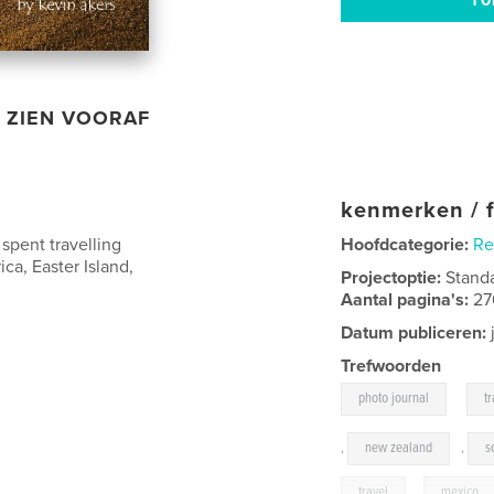
ZIEN VOORAF
kenmerken / f
spent travelling
Hoofdcategorie:
Re
ca, Easter Island,
Projectoptie:
Stand
Aantal pagina's:
27
Datum publiceren:
Trefwoorden
,
photo journal
t
,
new zealand
,
s
travel
,
mexico