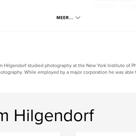
Truckers
,
chapel
MEER...
Wilcox
,
Albuque
Slidell
,
Cartersvi
Ontrario
,
Barsto
Bloomsbury
,
Col
m Hilgendorf studied photography at the New York Institute of P
dog
otography. While employed by a major corporation he was able to
m Hilgendorf