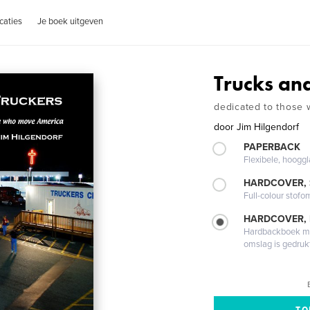
caties
Je boek uitgeven
Trucks an
dedicated to those
door
Jim Hilgendorf
PAPERBACK
Flexibele, hoog
HARDCOVER,
Full-colour stofo
HARDCOVER,
Hardbackboek met
omslag is gedruk