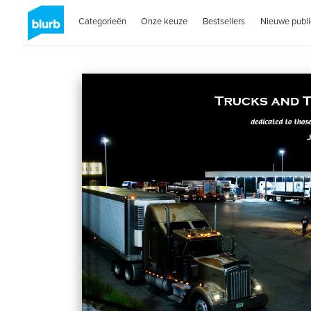
Categorieën
Onze keuze
Bestsellers
Nieuwe publi