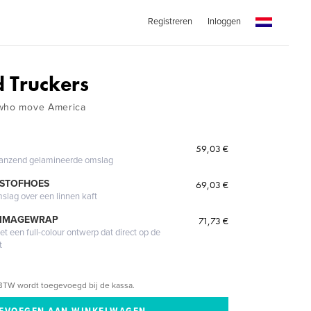
Registreren
Inloggen
d Truckers
 who move America
59,03 €
glanzend gelamineerde omslag
 STOFHOES
69,03 €
mslag over een linnen kaft
 IMAGEWRAP
71,73 €
 een full-colour ontwerp dat direct op de
t
BTW wordt toegevoegd bij de kassa.