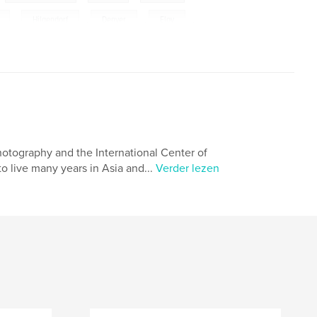
,
Hilgendorf
,
Denver
,
Eloy
,
que
,
Wheeling
,
Nashville
,
Prescott
,
lle
,
Candler
,
Spatanburg
,
Kenly
,
w
,
Jessup
,
Roanoke
,
Paulsboro
,
umbia
,
Walcott
,
America
,
TA
,
hotography and the International Center of
 live many years in Asia and...
Verder lezen