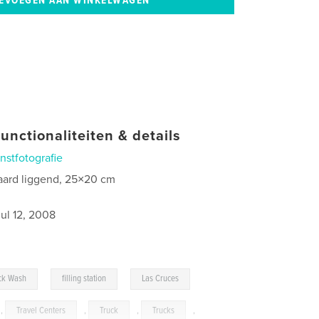
unctionaliteiten & details
nstfotografie
aard liggend, 25×20 cm
jul 12, 2008
,
,
ck Wash
filling station
Las Cruces
,
Travel Centers
,
Truck
,
Trucks
,