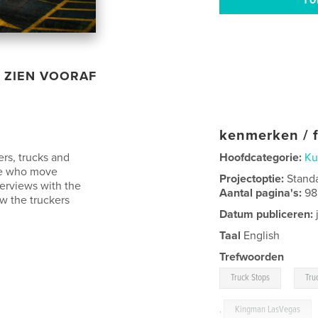
ZIEN VOORAF
kenmerken / f
rs, trucks and
Hoofdcategorie:
Ku
ose who move
Projectoptie:
Stand
terviews with the
Aantal pagina's:
98
w the truckers
Datum publiceren:
Taal
English
Trefwoorden
,
Truck Stops
Tru
,
Kingman LasVegas