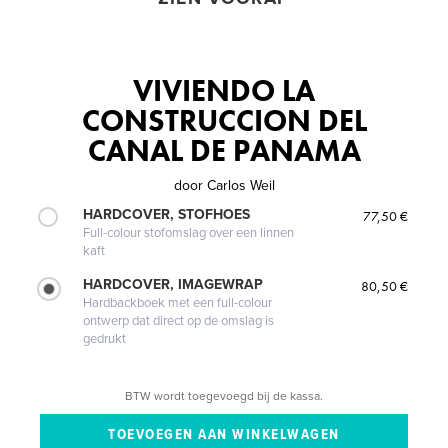
VIVIENDO LA
CONSTRUCCION DEL
CANAL DE PANAMA
door
Carlos Weil
HARDCOVER, STOFHOES
77,50 €
Full-colour stofomslag over een linnen
kaft
HARDCOVER, IMAGEWRAP
80,50 €
Hardbackboek met een full-colour
ontwerp dat direct op de omslag is
gedrukt
BTW wordt toegevoegd bij de kassa.