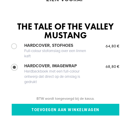
THE TALE OF THE VALLEY
MUSTANG
HARDCOVER, STOFHOES
64,80 €
Full-colour stofomslag over een linnen
kaft
HARDCOVER, IMAGEWRAP
68,80 €
Hardbackboek met een full-colour
ontwerp dat direct op de omslag is
gedrukt
BTW wordt toegevoegd bij de kassa.