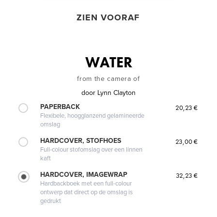
ZIEN VOORAF
WATER
from the camera of
door
Lynn Clayton
PAPERBACK
20,23 €
Flexibele, hoogglanzend gelamineerde
omslag
HARDCOVER, STOFHOES
23,00 €
Full-colour stofomslag over een linnen
kaft
HARDCOVER, IMAGEWRAP
32,23 €
Hardbackboek met een full-colour
ontwerp dat direct op de omslag is
gedrukt