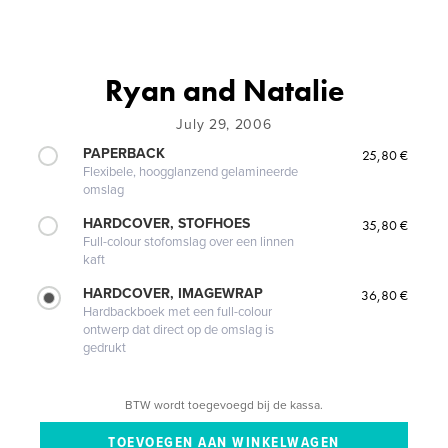
Ryan and Natalie
July 29, 2006
PAPERBACK
25,80 €
Flexibele, hoogglanzend gelamineerde
omslag
HARDCOVER, STOFHOES
35,80 €
Full-colour stofomslag over een linnen
kaft
HARDCOVER, IMAGEWRAP
36,80 €
Hardbackboek met een full-colour
ontwerp dat direct op de omslag is
gedrukt
BTW wordt toegevoegd bij de kassa.