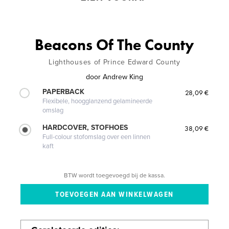
Beacons Of The County
Lighthouses of Prince Edward County
door
Andrew King
PAPERBACK
28,09 €
Flexibele, hoogglanzend gelamineerde
omslag
HARDCOVER, STOFHOES
38,09 €
Full-colour stofomslag over een linnen
kaft
BTW wordt toegevoegd bij de kassa.