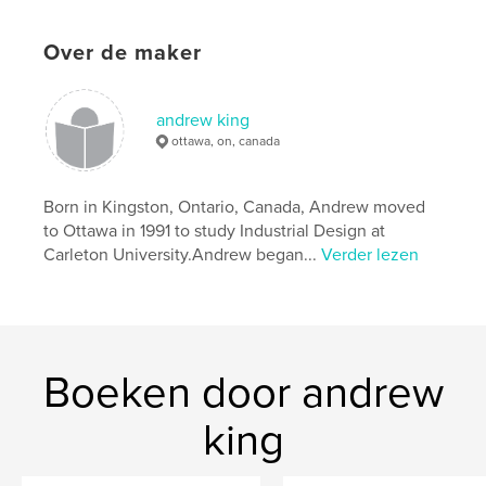
Datum publiceren:
apr 14, 2012
Over de maker
Taal
English
Trefwoorden
,
,
lighthouses
history
Pec
andrew king
ottawa, on, canada
Born in Kingston, Ontario, Canada, Andrew moved
to Ottawa in 1991 to study Industrial Design at
Carleton University. ​ Andrew began...
Verder lezen
Boeken door andrew
king