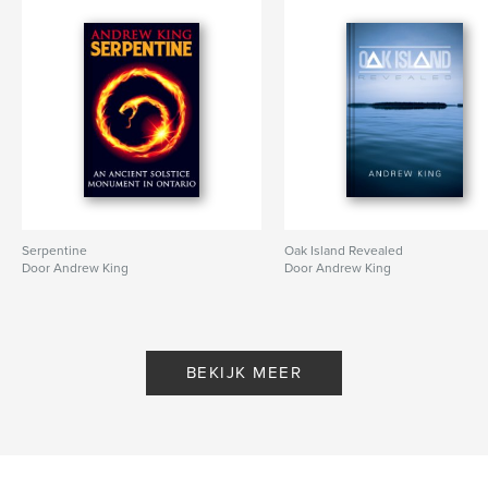
Serpentine
Oak Island Revealed
Door Andrew King
Door Andrew King
BEKIJK MEER