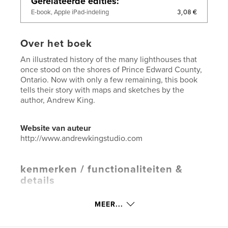
Gerelateerde edities
3,08 €
E-book, Apple iPad-indeling
Over het boek
An illustrated history of the many lighthouses that
once stood on the shores of Prince Edward County,
Ontario. Now with only a few remaining, this book
tells their story with maps and sketches by the
author, Andrew King.
Website van auteur
http://www.andrewkingstudio.com
kenmerken / functionaliteiten &
details
Hoofdcategorie:
Geschiedenis
MEER...
Projectoptie:
Standaard liggend, 25×20 cm
Aantal pagina's:
28