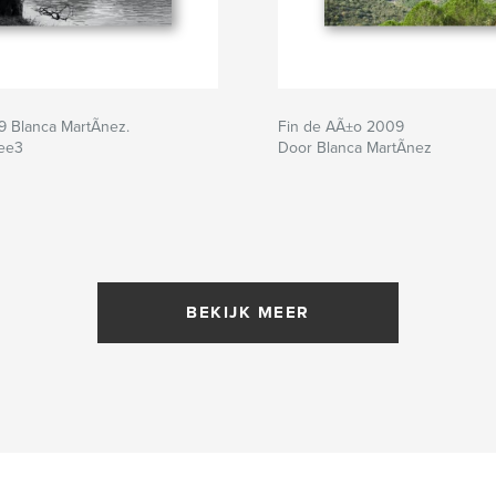
9 Blanca MartÃ­nez.
Fin de AÃ±o 2009
ree3
Door Blanca MartÃ­nez
BEKIJK MEER