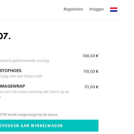
Registreren
Inloggen
07.
.
100,03 €
glanzend gelamineerde omslag
 STOFHOES
110,03 €
mslag over een linnen kaft
 IMAGEWRAP
111,03 €
 een full-colour ontwerp dat direct op de
t
BTW wordt toegevoegd bij de kassa.