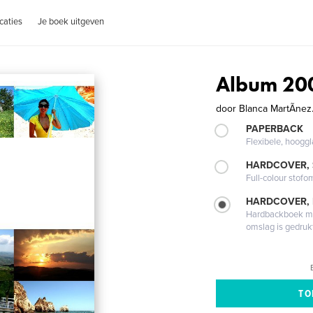
caties
Je boek uitgeven
Album 20
door
Blanca MartÃ­nez
PAPERBACK
Flexibele, hoog
HARDCOVER,
Full-colour stofo
HARDCOVER,
Hardbackboek met
omslag is gedruk