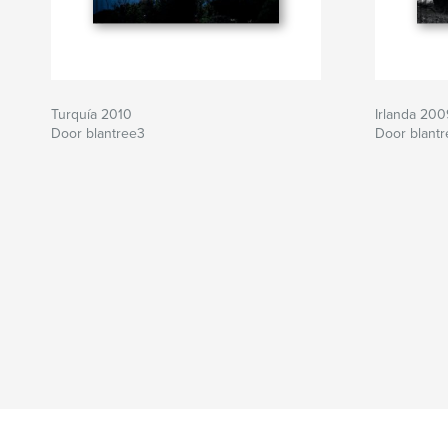
Turquía 2010
Irlanda 200
Door blantree3
Door blant