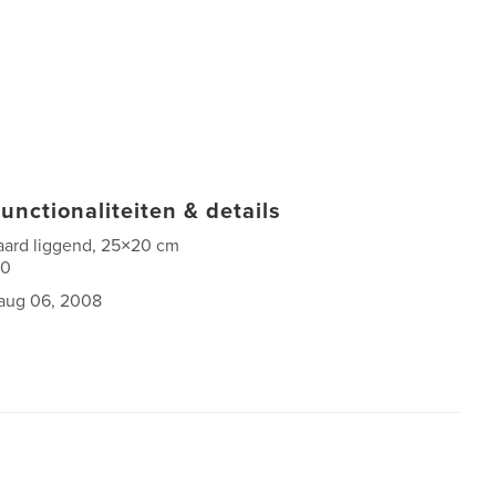
unctionaliteiten & details
aard liggend, 25×20 cm
00
aug 06, 2008