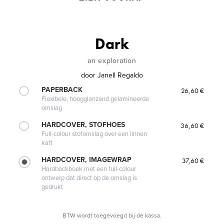
Dark
an exploration
door
Janell Regaldo
PAPERBACK
26,60 €
Flexibele, hoogglanzend gelamineerde
omslag
HARDCOVER, STOFHOES
36,60 €
Full-colour stofomslag over een linnen
kaft
HARDCOVER, IMAGEWRAP
37,60 €
Hardbackboek met een full-colour
ontwerp dat direct op de omslag is
gedrukt
BTW wordt toegevoegd bij de kassa.