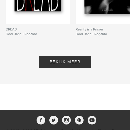
DREAD
Reality is a Prison
Door Janell Regaldo
Door Janell Regaldo
BEKIJK MEER