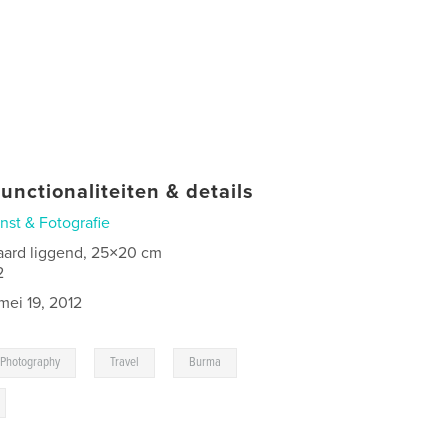
unctionaliteiten & details
nst & Fotografie
aard liggend, 25×20 cm
2
mei 19, 2012
,
,
,
Photography
Travel
Burma