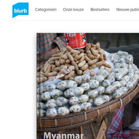
Categorieën
Onze keuze
Bestsellers
Nieuwe publi