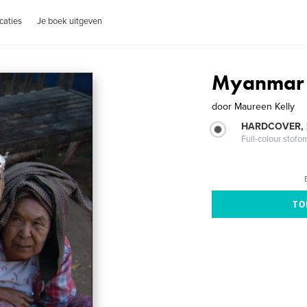
caties
Je boek uitgeven
Myanmar
door
Maureen Kelly
HARDCOVER,
Full-colour stofo