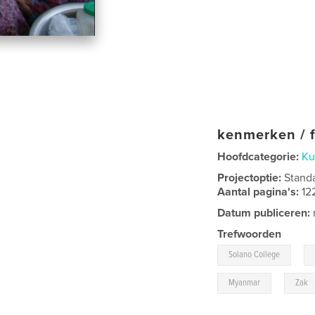
kenmerken / f
Hoofdcategorie:
Ku
Projectoptie:
Stand
Aantal pagina's:
12
Datum publiceren:
Trefwoorden
,
Solano College
,
Myanmar
Zak