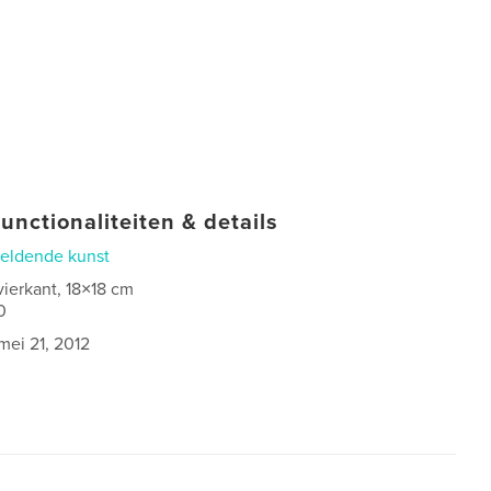
unctionaliteiten & details
eldende kunst
vierkant, 18×18 cm
0
mei 21, 2012