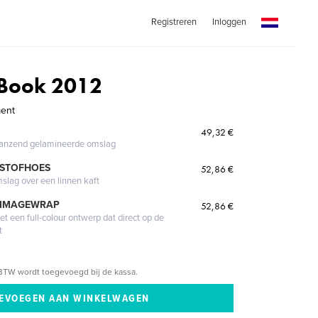
Registreren
Inloggen
 Book 2012
ment
49,32 €
glanzend gelamineerde omslag
 STOFHOES
52,86 €
mslag over een linnen kaft
 IMAGEWRAP
52,86 €
 een full-colour ontwerp dat direct op de
t
BTW wordt toegevoegd bij de kassa.