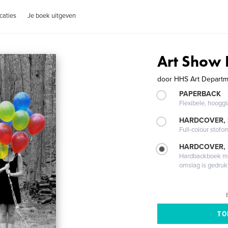
caties
Je boek uitgeven
Art Show
door
HHS Art Depart
PAPERBACK
Flexibele, hoog
HARDCOVER,
Full-colour stofo
HARDCOVER,
Hardbackboek met
omslag is gedruk