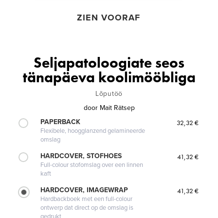
ZIEN VOORAF
Seljapatoloogiate seos
tänapäeva koolimööbliga
Lõputöö
door
Mait Rätsep
PAPERBACK
32,32 €
Flexibele, hoogglanzend gelamineerde
omslag
HARDCOVER, STOFHOES
41,32 €
Full-colour stofomslag over een linnen
kaft
HARDCOVER, IMAGEWRAP
41,32 €
Hardbackboek met een full-colour
ontwerp dat direct op de omslag is
gedrukt