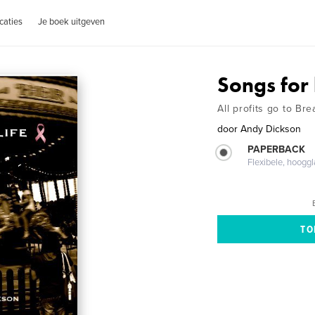
caties
Je boek uitgeven
Songs for 
All profits go to Br
door
Andy Dickson
PAPERBACK
Flexibele, hoog