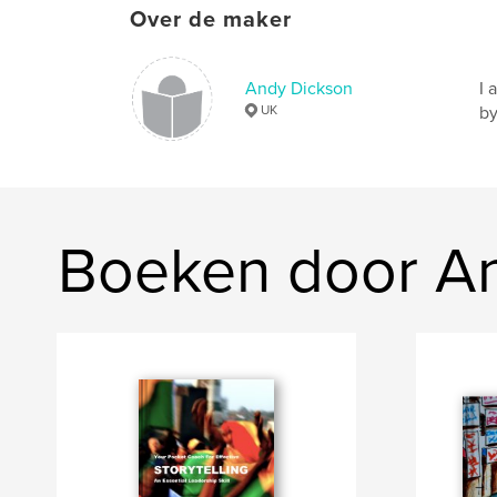
Over de maker
Andy Dickson
I 
UK
by
Boeken door A