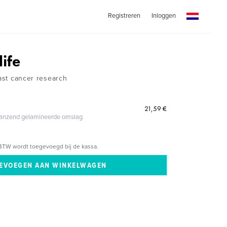
Registreren
Inloggen
life
east cancer research
21,59 €
glanzend gelamineerde omslag
BTW wordt toegevoegd bij de kassa.