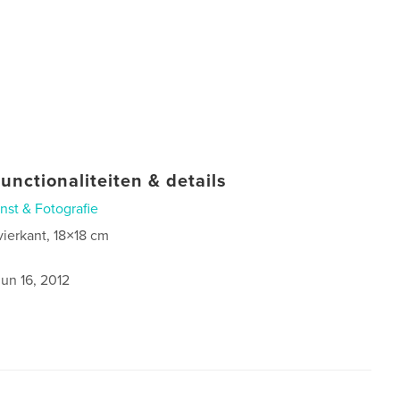
unctionaliteiten & details
nst & Fotografie
vierkant, 18×18 cm
0
jun 16, 2012