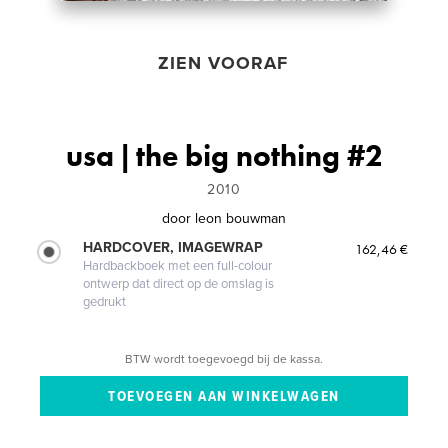
ZIEN VOORAF
usa | the big nothing #2
2010
door
leon bouwman
HARDCOVER, IMAGEWRAP
162,46 €
Hardbackboek met een full-colour
ontwerp dat direct op de omslag is
gedrukt
BTW wordt toegevoegd bij de kassa.