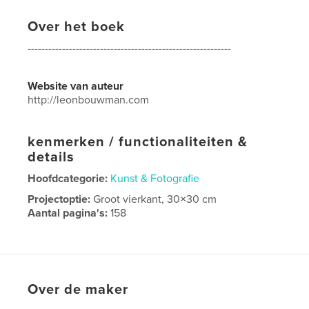
Over het boek
-----------------------------------------------------------
Website van auteur
http://leonbouwman.com
kenmerken / functionaliteiten &
details
Hoofdcategorie:
Kunst & Fotografie
Projectoptie:
Groot vierkant, 30×30 cm
Aantal pagina's:
158
Datum publiceren:
jun 23, 2012
Taal
English
Over de maker