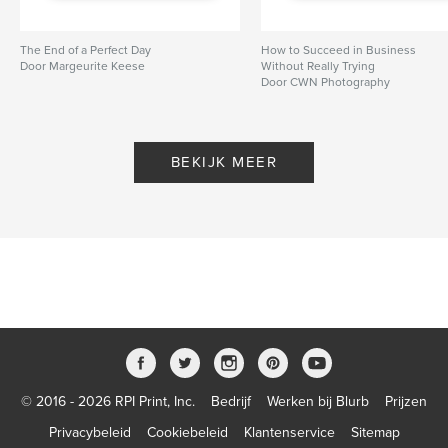
The End of a Perfect Day
How to Succeed in Business
Door Margeurite Keese
Without Really Trying
Door CWN Photography
BEKIJK MEER
© 2016 - 2026 RPI Print, Inc.
Bedrijf
Werken bij Blurb
Prijzen
Privacybeleid
Cookiebeleid
Klantenservice
Sitemap