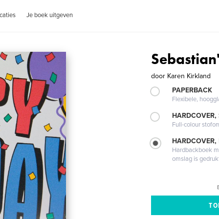
caties
Je boek uitgeven
Sebastian'
door
Karen Kirkland
PAPERBACK
Flexibele, hoog
HARDCOVER,
Full-colour stofo
HARDCOVER,
Hardbackboek met
omslag is gedruk