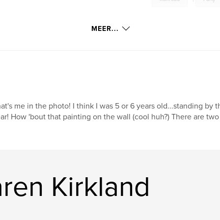
MEER...
at's me in the photo! I think I was 5 or 6 years old...standing by t
ar! How 'bout that painting on the wall (cool huh?) There are two 
ren Kirkland