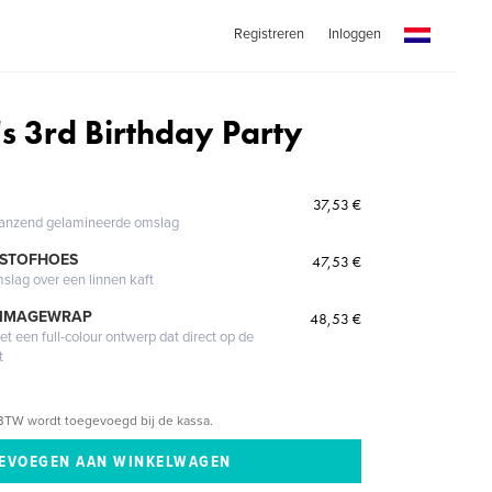
Registreren
Inloggen
s 3rd Birthday Party
37,53 €
glanzend gelamineerde omslag
 STOFHOES
47,53 €
mslag over een linnen kaft
 IMAGEWRAP
48,53 €
 een full-colour ontwerp dat direct op de
t
BTW wordt toegevoegd bij de kassa.