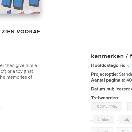
ZIEN VOORAF
kenmerken / f
er than give him a
Hoofdcategorie:
Ki
of) or a toy (that
Projectoptie:
Stand
 the memories of
Aantal pagina's:
4
Datum publiceren:
Trefwoorden
,
..
Happy Birthday
,
Children
,
July
Railroad
,
Party