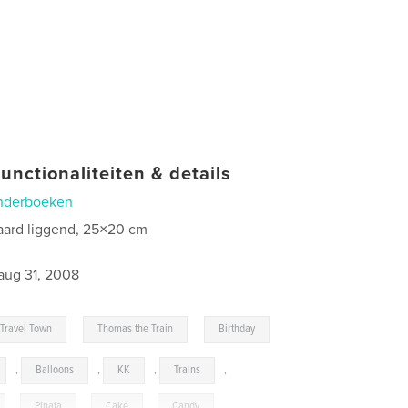
unctionaliteiten & details
nderboeken
aard liggend, 25×20 cm
0
aug 31, 2008
,
,
Travel Town
Thomas the Train
Birthday
,
Balloons
,
KK
,
Trains
,
,
Pinata
,
Cake
,
Candy