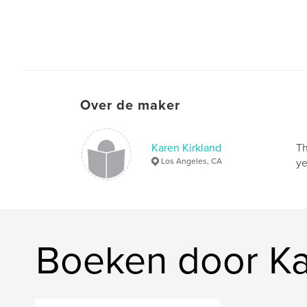
Over de maker
Karen Kirkland
Th
Los Angeles, CA
ye
Boeken door Ka