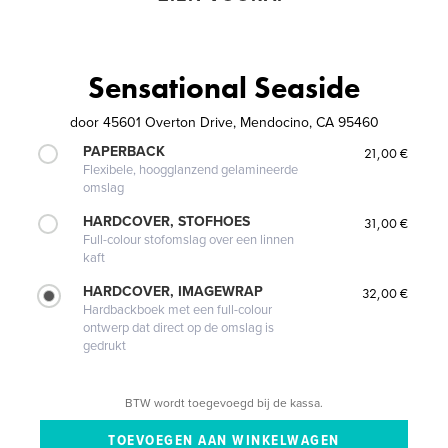
Sensational Seaside
door
45601 Overton Drive, Mendocino, CA 95460
PAPERBACK
21,00 €
Flexibele, hoogglanzend gelamineerde
omslag
HARDCOVER, STOFHOES
31,00 €
Full-colour stofomslag over een linnen
kaft
HARDCOVER, IMAGEWRAP
32,00 €
Hardbackboek met een full-colour
ontwerp dat direct op de omslag is
gedrukt
BTW wordt toegevoegd bij de kassa.