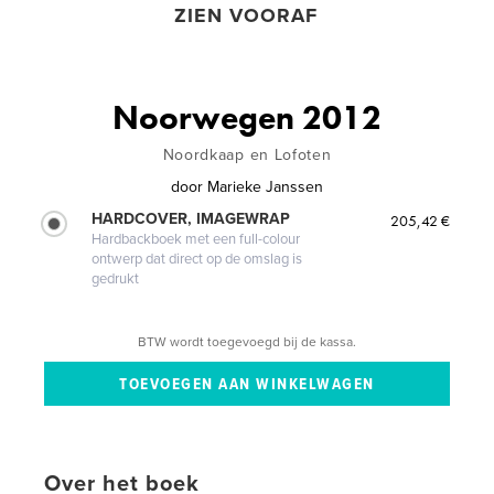
ZIEN VOORAF
Noorwegen 2012
Noordkaap en Lofoten
door
Marieke Janssen
HARDCOVER, IMAGEWRAP
205,42 €
Hardbackboek met een full-colour
ontwerp dat direct op de omslag is
gedrukt
BTW wordt toegevoegd bij de kassa.
Over het boek