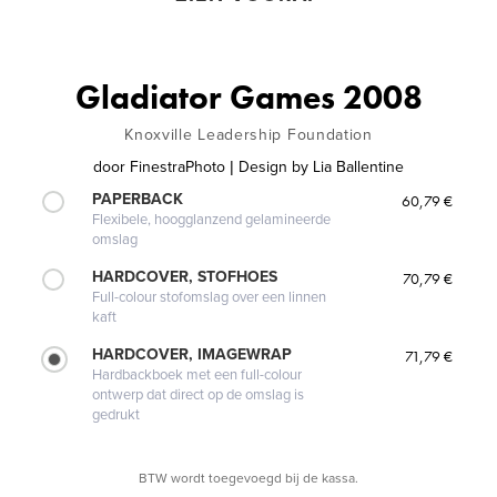
Gladiator Games 2008
Knoxville Leadership Foundation
door
FinestraPhoto | Design by Lia Ballentine
PAPERBACK
60,79 €
Flexibele, hoogglanzend gelamineerde
omslag
HARDCOVER, STOFHOES
70,79 €
Full-colour stofomslag over een linnen
kaft
HARDCOVER, IMAGEWRAP
71,79 €
Hardbackboek met een full-colour
ontwerp dat direct op de omslag is
gedrukt
BTW wordt toegevoegd bij de kassa.