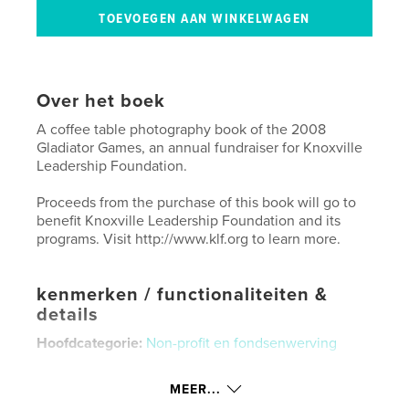
Over het boek
A coffee table photography book of the 2008
Gladiator Games, an annual fundraiser for Knoxville
Leadership Foundation.
Proceeds from the purchase of this book will go to
benefit Knoxville Leadership Foundation and its
programs. Visit http://www.klf.org to learn more.
kenmerken / functionaliteiten &
details
Hoofdcategorie:
Non-profit en fondsenwerving
Projectoptie:
Standaard liggend, 25×20 cm
Aantal pagina's:
64
MEER...