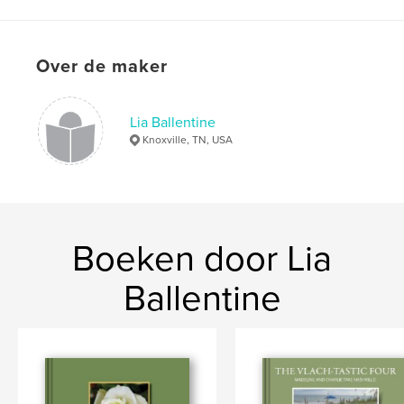
Datum publiceren:
sep 10, 2008
Trefwoorden
,
,
knoxville leadership foundation
gladiator games
Over de maker
nonprofit
Lia Ballentine
,
fundraising
,
event
,
knoxville
,
tn
,
Knoxville, TN, USA
finestraphoto
,
photography
Boeken door Lia
Ballentine