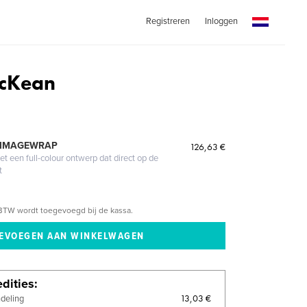
Registreren
Inloggen
McKean
 IMAGEWRAP
126,63 €
 een full-colour ontwerp dat direct op de
t
BTW wordt toegevoegd bij de kassa.
dities
13,03 €
ndeling