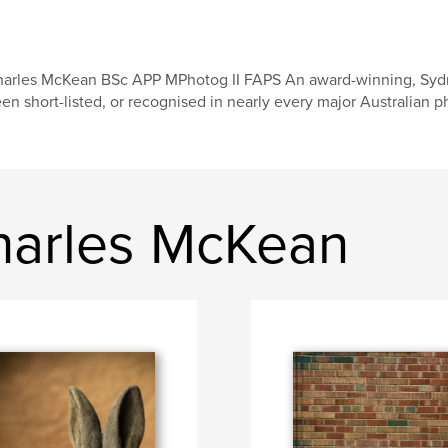
arles McKean BSc APP MPhotog II FAPS An award-winning, Sydn
en short-listed, or recognised in nearly every major Australian 
harles McKean