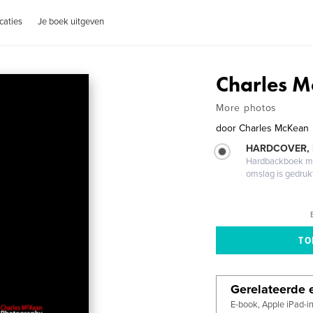
caties
Je boek uitgeven
Charles 
More photos
door
Charles McKean
HARDCOVER,
Hardbackboek met
omslag is gedruk
Gerelateerde e
E-book, Apple iPad-i