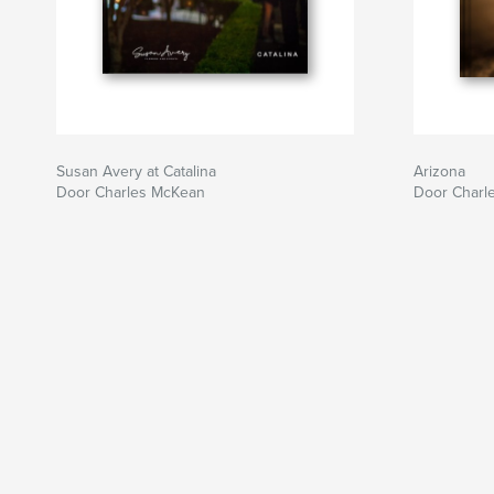
Susan Avery at Catalina
Arizona
Door Charles McKean
Door Charl