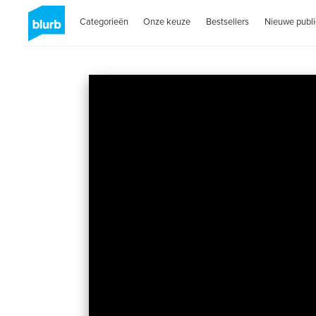
Categorieën
Onze keuze
Bestsellers
Nieuwe publi