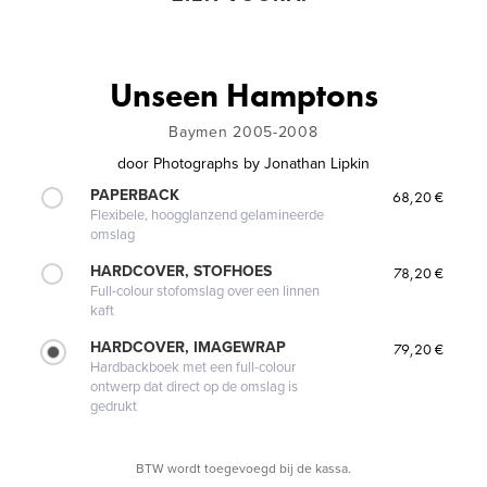
Unseen Hamptons
Baymen 2005-2008
door
Photographs by Jonathan Lipkin
PAPERBACK
68,20 €
Flexibele, hoogglanzend gelamineerde
omslag
HARDCOVER, STOFHOES
78,20 €
Full-colour stofomslag over een linnen
kaft
HARDCOVER, IMAGEWRAP
79,20 €
Hardbackboek met een full-colour
ontwerp dat direct op de omslag is
gedrukt
BTW wordt toegevoegd bij de kassa.