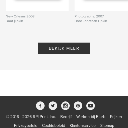
New Orleans 2008
Photographs, 2007
Door jlipkin
Door Jonathan Lipkin
BEKIJK MEER
© 2016 - 2026 RPI Print, Inc.
Bedrijf
Werken bij Blurb
Prijzen
Privacybeleid
Cookiebeleid
Klantenservice
Sitemap