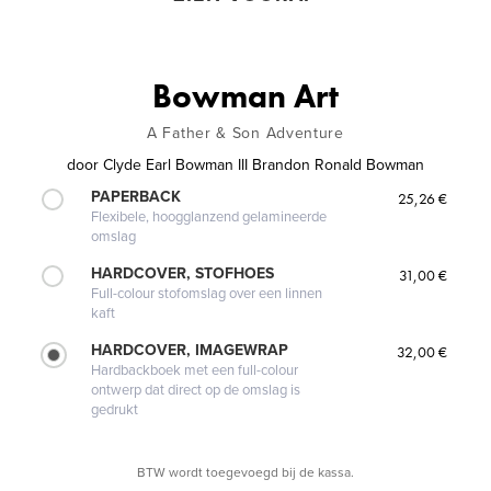
Bowman Art
A Father & Son Adventure
door
Clyde Earl Bowman III Brandon Ronald Bowman
PAPERBACK
25,26 €
Flexibele, hoogglanzend gelamineerde
omslag
HARDCOVER, STOFHOES
31,00 €
Full-colour stofomslag over een linnen
kaft
HARDCOVER, IMAGEWRAP
32,00 €
Hardbackboek met een full-colour
ontwerp dat direct op de omslag is
gedrukt
BTW wordt toegevoegd bij de kassa.