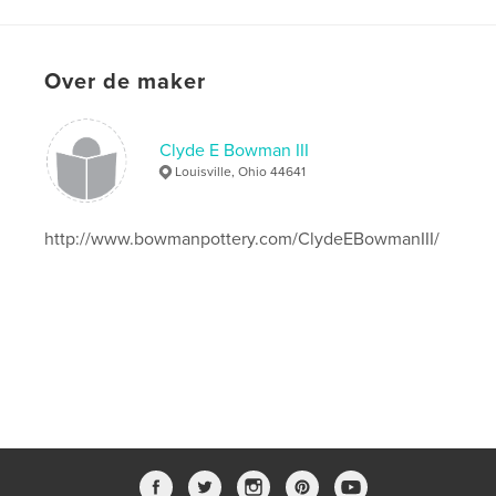
kenmerken / functionaliteiten &
details
Over de maker
Hoofdcategorie:
Kunst & Fotografie
Projectoptie:
Standaard liggend, 25×20 cm
Clyde E Bowman III
Aantal pagina's:
20
Louisville, Ohio 44641
Datum publiceren:
sep 16, 2008
http://www.bowmanpottery.com/ClydeEBowmanIII/