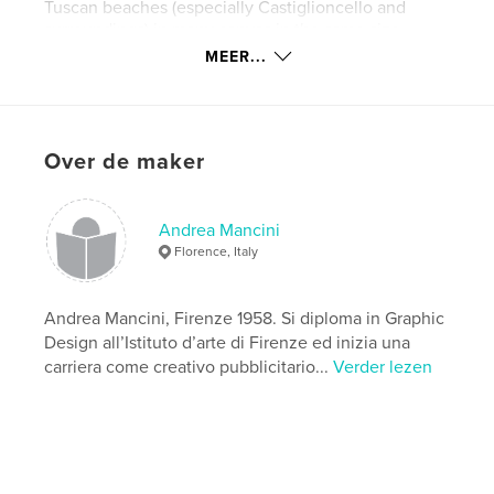
Tuscan beaches (especially Castiglioncello and
surroundings) in many canvas in the same size,
suitable to compose a big mosaic of "crowd"
MEER...
huddled under the August sun. Works from 2011 to
2012.
Over de maker
kenmerken / functionaliteiten &
details
Hoofdcategorie:
Beeldende kunst
Andrea Mancini
Versie
E-book met vaste lay-out , % {aantal pagina's}
Florence, Italy
pag
Datum publiceren:
sep 21, 2012
Andrea Mancini, Firenze 1958. Si diploma in Graphic
Laatst bijgewerkt
Design all’Istituto d’arte di Firenze ed inizia una
ok 23, 2014
carriera come creativo pubblicitario...
Verder lezen
Taal
Italian
Trefwoorden
,
,
,
,
paintings
art
canvas
people
,
,
bathers
sunny
beach