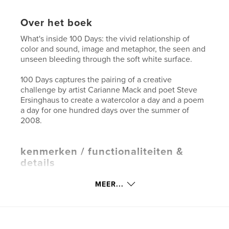
Over het boek
What's inside 100 Days: the vivid relationship of
color and sound, image and metaphor, the seen and
unseen bleeding through the soft white surface.
100 Days captures the pairing of a creative
challenge by artist Carianne Mack and poet Steve
Ersinghaus to create a watercolor a day and a poem
a day for one hundred days over the summer of
2008.
kenmerken / functionaliteiten &
details
Hoofdcategorie:
Beeldende kunst
MEER...
Projectoptie:
Groot liggend, 33×28 cm
Aantal pagina's:
204
Datum publiceren:
sep 17, 2008