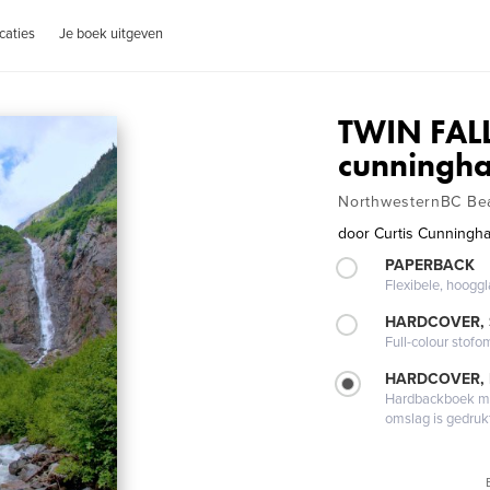
caties
Je boek uitgeven
TWIN FALL
cunningh
NorthwesternBC Be
door
Curtis Cunningha
PAPERBACK
Flexibele, hoog
HARDCOVER,
Full-colour stofo
HARDCOVER,
Hardbackboek met
omslag is gedruk