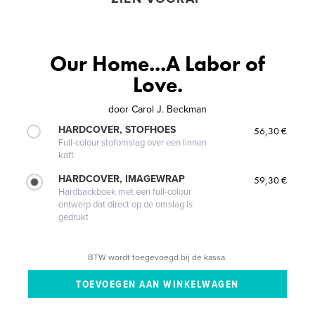
Our Home...A Labor of
Love.
door
Carol J. Beckman
HARDCOVER, STOFHOES
56,30 €
Full-colour stofomslag over een linnen
kaft
HARDCOVER, IMAGEWRAP
59,30 €
Hardbackboek met een full-colour
ontwerp dat direct op de omslag is
gedrukt
BTW wordt toegevoegd bij de kassa.